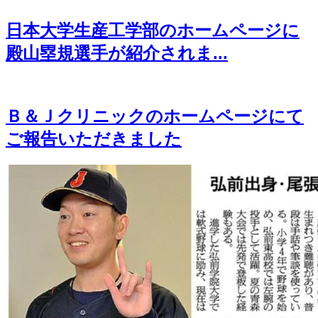
日本大学生産工学部のホームページに
殿山塁規選手が紹介されま...
Ｂ＆Ｊクリニックのホームページにて
ご報告いただきました