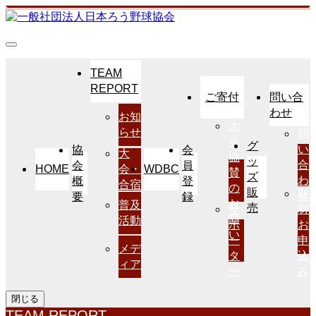
TEAM
REPORT
ご寄付
問い合
わせ
お知
大
らせ
問
会
グ
い
協
会
大
協
ッ
合
会
員
HOME
WDBC
会・
賛
ズ
わ
概
登
合宿
の
販
取
せ
要
録
お
普及
売
サ
材
願
活動
ポ
お
い
ー
申
メデ
タ
込
ィア
ー
み
閉じる
TEAM REPORT