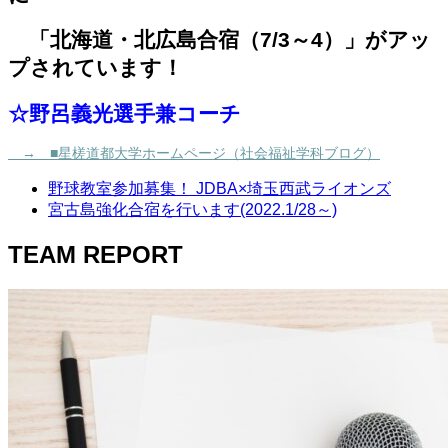
「北海道・北広島合宿（7/3～4）」がアッ
プされています！
☆野呂義光選手兼コーチ
→ ■星槎道都大学ホームページ（社会福祉学科ブログ）
野球教室参加募集！ JDBA×埼玉西武ライオンズ
宮古島強化合宿を行います(2022.1/28～)
TEAM REPORT