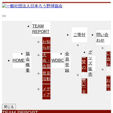
TEAM
REPORT
ご寄付
問い合
わせ
お知
大
らせ
問
会
グ
い
協
会
大
協
ッ
合
会
員
HOME
WDBC
会・
賛
ズ
わ
概
登
合宿
の
販
取
せ
要
録
お
普及
売
サ
材
願
活動
ポ
お
い
ー
申
メデ
タ
込
ィア
ー
み
閉じる
TEAM REPORT