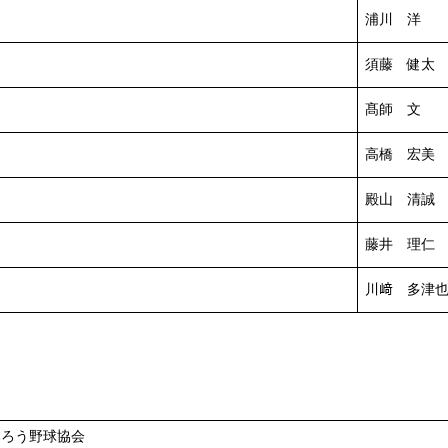
浦川 洋
須藤 健太
髙師 文
高橋 宏美
殿山 清誠
藤井 理仁
川﨑 多津
本ろう野球協会