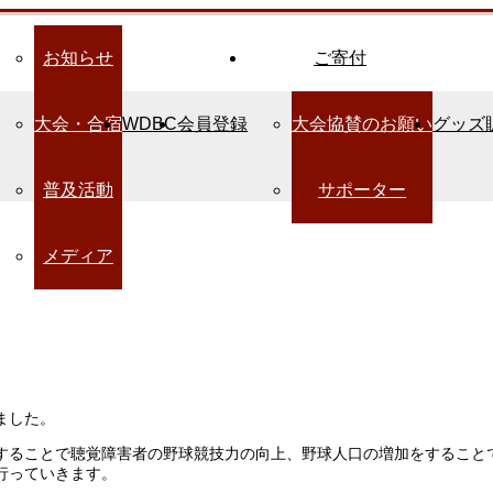
お知らせ
ご寄付
大会・合宿
WDBC
会員登録
大会協賛のお願い
グッズ
普及活動
サポーター
メディア
ました。
することで聴覚障害者の野球競技力の向上、野球人口の増加をすること
行っていきます。