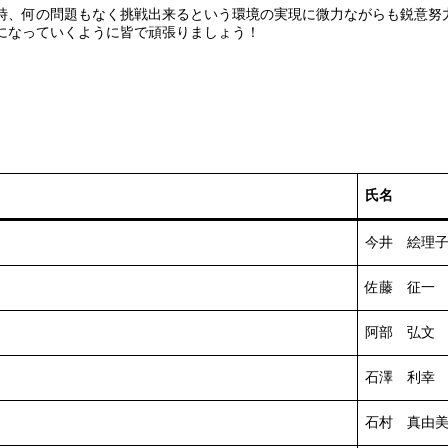
時、何の問題もなく挑戦出来るという環境の実現に微力ながらも鋭意努
になっていくように皆で頑張りましょう！
氏名
今井 絵理
佐藤 征一
阿部 弘文
石澤 利幸
石村 真由