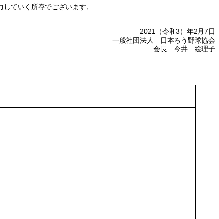
力していく所存でございます。
2021（令和3）年2月7日
一般社団法人 日本ろう野球協会
会長 今井 絵理子
子
美