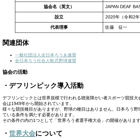
協会名（英文）
JAPAN DEAF B
設立
2020年（令和2年
代表理事
佐藤 征一
関連団体
一般社団法人全日本ろうあ連盟
全日本ろう社会人軟式野球連盟
協会の活動
・デフリンピック導入活動
デフリンピックとは世界規模で行われる聴覚障がい者スポーツ競技大会
会は1949年から開始されています。
様々な競技種目がありますが、野球の種目はありません。日本ろう野
ている条件を満たす必要があります。
その条件の内の1つとして「世界ろう者選手権大会」の開催がありま
・
世界大会
について