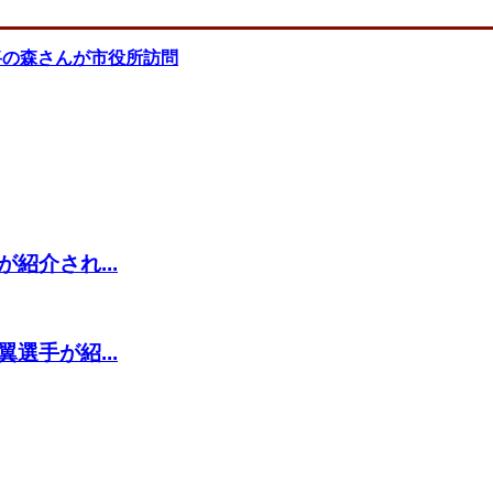
将の森さんが市役所訪問
紹介され...
選手が紹...