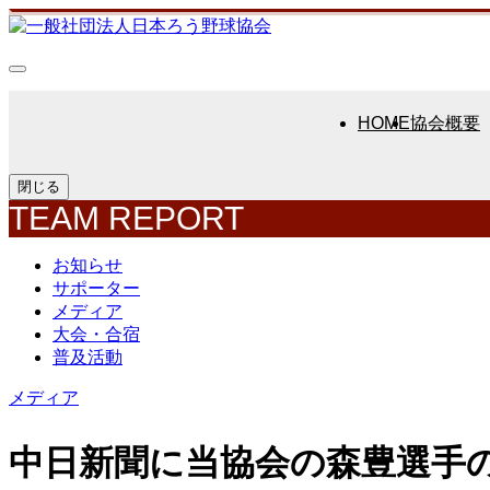
HOME
協会概要
閉じる
TEAM REPORT
お知らせ
サポーター
メディア
大会・合宿
普及活動
メディア
中日新聞に当協会の森豊選手