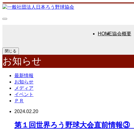
HOME
協会概要
閉じる
お知らせ
最新情報
お知らせ
メディア
イベント
ＰＲ
2024.02.20
第１回世界ろう野球大会直前情報③