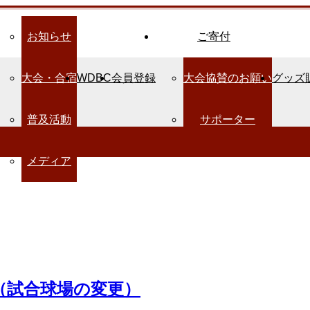
お知らせ
ご寄付
大会・合宿
WDBC
会員登録
大会協賛のお願い
グッズ
普及活動
サポーター
メディア
（試合球場の変更）