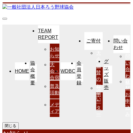
TEAM
REPORT
ご寄付
問い合
わせ
お知
大
らせ
問
会
グ
い
協
会
大
協
ッ
合
会
員
HOME
WDBC
会・
賛
ズ
わ
概
登
合宿
の
販
取
せ
要
録
お
普及
売
サ
材
願
活動
ポ
お
い
ー
申
メデ
タ
込
ィア
ー
み
閉じる