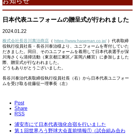
お知らせ
日本代表ユニフォームの贈呈式が行われました
2024.01.22
株式会社長谷川萬治商店
（
https://www.haseman.co.jp/
）代表取締
役執行役員社長・長谷川泰治様より、ユニフォームを寄付していた
だきました。同日、そのユニフォームを着用して日本代表選手が深
川海さくら清掃活動（東京都江東区／富岡八幡宮）に参加しました
際、贈呈式が行なわれました。
どうもありがとうございました。
長谷川泰治代表取締役執行役員社長（右）から日本代表ユニフォー
ムを受け取る佐藤征一理事長（左）
Post
Share
RSS
浦安市にて日本代表強化合宿を行いました
第１回世界ろう野球大会直前情報①（試合組み合わ