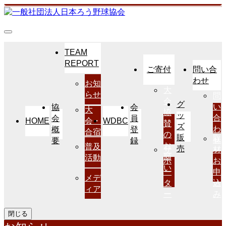
TEAM
REPORT
ご寄付
問い合
わせ
お知
大
らせ
問
会
グ
い
協
会
大
協
ッ
合
会
員
HOME
WDBC
会・
賛
ズ
わ
概
登
合宿
の
販
取
せ
要
録
お
普及
売
サ
材
願
活動
ポ
お
い
ー
申
メデ
タ
込
ィア
ー
み
閉じる