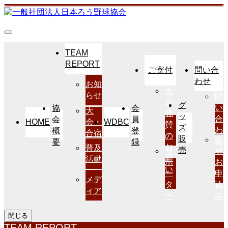
TEAM
REPORT
ご寄付
問い合
わせ
お知
大
らせ
問
会
グ
い
協
会
大
協
ッ
合
会
員
HOME
WDBC
会・
賛
ズ
わ
概
登
合宿
の
販
取
せ
要
録
お
普及
売
サ
材
願
活動
ポ
お
い
ー
申
メデ
タ
込
ィア
ー
み
閉じる
TEAM REPORT