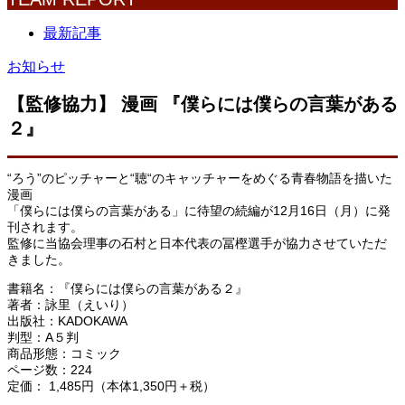
最新記事
お知らせ
【監修協力】 漫画 『僕らには僕らの言葉がある
２』
“ろう”のピッチャーと“聴“のキャッチャーをめぐる青春物語を描いた
漫画
「僕らには僕らの言葉がある」に待望の続編が12月16日（月）に発
刊されます。
監修に当協会理事の石村と日本代表の冨樫選手が協力させていただ
きました。
書籍名：『僕らには僕らの言葉がある２』
著者：詠里（えいり）
出版社：KADOKAWA
判型：A５判
商品形態：コミック
ページ数：224
定価： 1,485円（本体1,350円＋税）