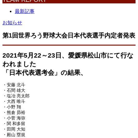
最新記事
お知らせ
第1回世界ろう野球大会日本代表選手内定者発表
2021年5月22～23日、愛媛県松山市にて行な
われました
「日本代表選考会」の結果、
・安藤 北斗
・石間 雄大
・塩冶 亮太郎
・大西 唯斗
・小野 翔
・熊倉 昴裕
・小菅 海弥
・関 和多留
・田岡 大知
・殿山 塁規