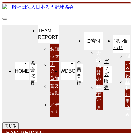
TEAM
REPORT
ご寄付
問い合
わせ
お知
大
らせ
問
会
グ
い
協
会
大
協
ッ
合
会
員
HOME
WDBC
会・
賛
ズ
わ
概
登
合宿
の
販
取
せ
要
録
お
普及
売
サ
材
願
活動
ポ
お
い
ー
申
メデ
タ
込
ィア
ー
み
閉じる
TEAM REPORT