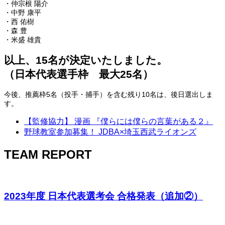
・仲宗根 陽介
・中野 康平
・西 佑樹
・森 豊
・米盛 雄貴
以上、15名が決定いたしました。
（日本代表選手枠 最大25名）
今後、推薦枠5名（投手・捕手）を含む残り10名は、後日選出しま
す。
【監修協力】 漫画 『僕らには僕らの言葉がある２』
野球教室参加募集！ JDBA×埼玉西武ライオンズ
TEAM REPORT
2023年度 日本代表選考会 合格発表（追加②）