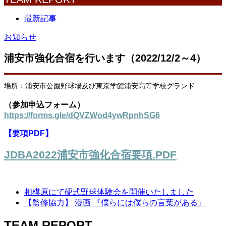
最新記事
お知らせ
浦安市強化合宿を行います（2022/12/2～4）
場所：浦安市公園野球場及び東京学館浦安高等学校グランド
（参加申込フォーム）
https://forms.gle/dQVZWod4ywRpnhSG6
【要項PDF】
JDBA2022浦安市強化合宿要項.PDF
相模原にて硬式野球体験会を開催いたしました
【監修協力】 漫画 『僕らには僕らの言葉がある』
TEAM REPORT