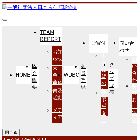
TEAM
REPORT
ご寄付
問い合
わせ
お知
大
らせ
問
会
グ
い
協
会
大
協
ッ
合
会
員
HOME
WDBC
会・
賛
ズ
わ
概
登
合宿
の
販
取
せ
要
録
お
普及
売
サ
材
願
活動
ポ
お
い
ー
申
メデ
タ
込
ィア
ー
み
閉じる
TEAM REPORT