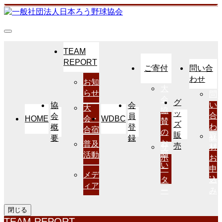
TEAM
REPORT
ご寄付
問い合
わせ
お知
大
らせ
問
会
グ
い
協
会
大
協
ッ
合
会
員
HOME
WDBC
会・
賛
ズ
わ
概
登
合宿
の
販
取
せ
要
録
お
普及
売
サ
材
願
活動
ポ
お
い
ー
申
メデ
タ
込
ィア
ー
み
閉じる
TEAM REPORT