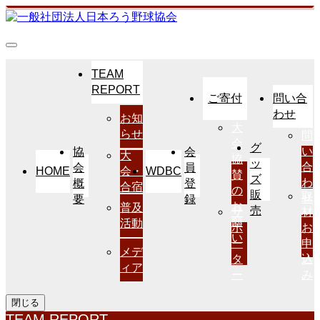
TEAM
REPORT
ご寄付
問い合
わせ
お知
大
らせ
問
会
グ
い
協
会
大
協
ッ
合
会
員
HOME
WDBC
会・
賛
ズ
わ
概
登
合宿
の
販
取
せ
要
録
お
普及
売
サ
材
願
活動
ポ
お
い
ー
申
メデ
タ
込
ィア
ー
み
閉じる
TEAM REPORT