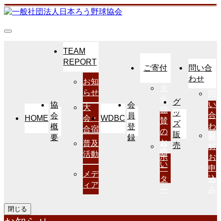
TEAM
REPORT
ご寄付
問い合
わせ
お知
大
らせ
問
会
グ
い
協
会
大
協
ッ
合
会
員
HOME
WDBC
会・
賛
ズ
わ
概
登
合宿
の
販
取
せ
要
録
お
普及
売
サ
材
願
活動
ポ
お
い
ー
申
メデ
タ
込
ィア
ー
み
閉じる