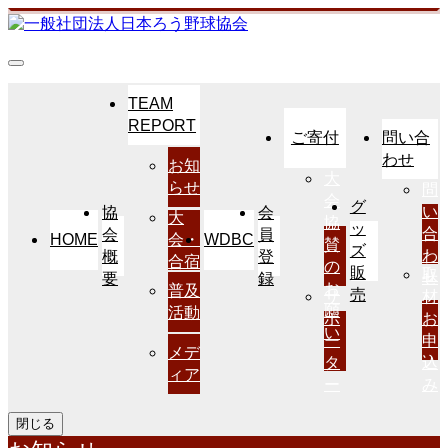
TEAM
REPORT
ご寄付
問い合
わせ
お知
大
らせ
問
会
グ
い
協
会
大
協
ッ
合
会
員
HOME
WDBC
会・
賛
ズ
わ
概
登
合宿
の
販
取
せ
要
録
お
普及
売
サ
材
願
活動
ポ
お
い
ー
申
メデ
タ
込
ィア
ー
み
閉じる