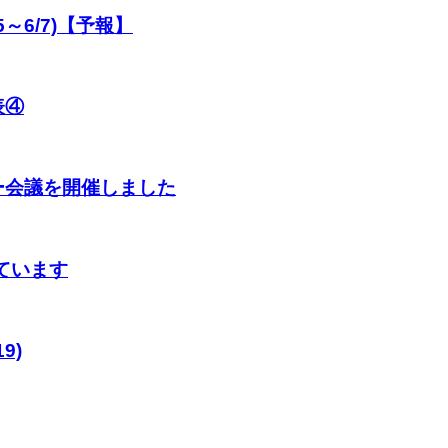
～6/7)【予報】
表④
ー会議を開催しました
ています
9)