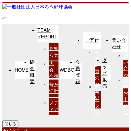
TEAM
REPORT
ご寄付
問い合
わせ
お知
大
らせ
問
会
グ
い
協
会
大
協
ッ
合
会
員
HOME
WDBC
会・
賛
ズ
わ
概
登
合宿
の
販
取
せ
要
録
お
普及
売
サ
材
願
活動
ポ
お
い
ー
申
メデ
タ
込
ィア
ー
み
閉じる