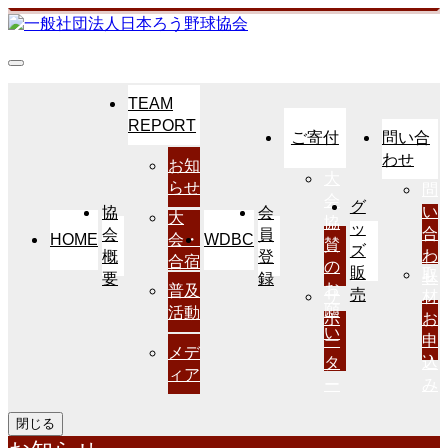
TEAM
REPORT
ご寄付
問い合
わせ
お知
大
らせ
問
会
グ
い
協
会
大
協
ッ
合
会
員
HOME
WDBC
会・
賛
ズ
わ
概
登
合宿
の
販
取
せ
要
録
お
普及
売
サ
材
願
活動
ポ
お
い
ー
申
メデ
タ
込
ィア
ー
み
閉じる