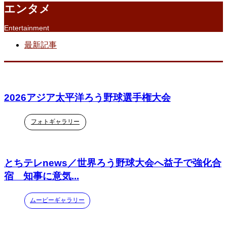
エンタメ
Entertainment
最新記事
2026アジア太平洋ろう野球選手権大会
フォトギャラリー
とちテレnews／世界ろう野球大会へ益子で強化合
宿 知事に意気...
ムービーギャラリー