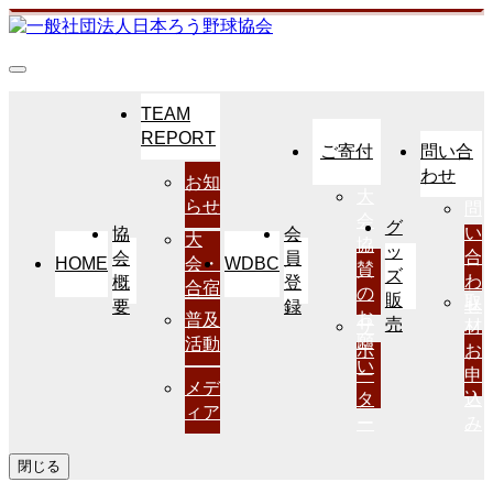
TEAM
REPORT
ご寄付
問い合
わせ
お知
大
らせ
問
会
グ
い
協
会
大
協
ッ
合
会
員
HOME
WDBC
会・
賛
ズ
わ
概
登
合宿
の
販
取
せ
要
録
お
普及
売
サ
材
願
活動
ポ
お
い
ー
申
メデ
タ
込
ィア
ー
み
閉じる