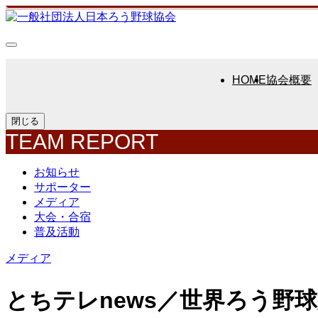
HOME
協会概要
閉じる
TEAM REPORT
お知らせ
サポーター
メディア
大会・合宿
普及活動
メディア
とちテレnews／世界ろう野