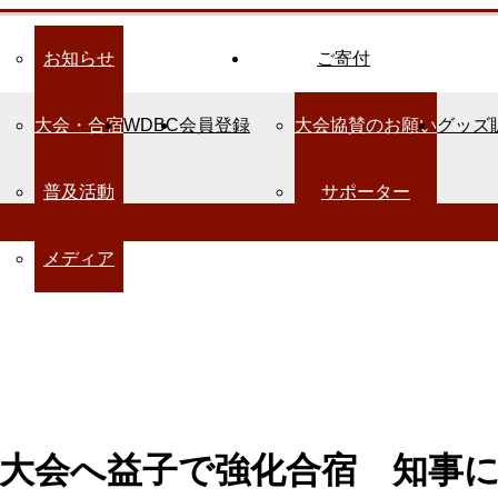
お知らせ
ご寄付
大会・合宿
WDBC
会員登録
大会協賛のお願い
グッズ
普及活動
サポーター
メディア
球大会へ益子で強化合宿 知事