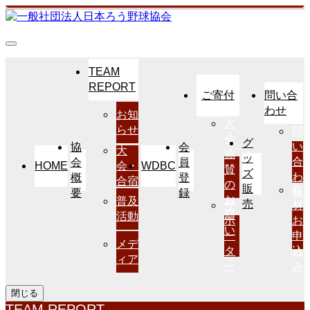
TEAM
REPORT
ご寄付
問い合
わせ
お知
大
らせ
問
会
グ
い
協
会
大
協
ッ
合
会
員
HOME
WDBC
会・
賛
ズ
わ
概
登
合宿
の
販
取
せ
要
録
お
普及
売
サ
材
願
活動
ポ
お
い
ー
申
メデ
タ
込
ィア
ー
み
閉じる
TEAM REPORT