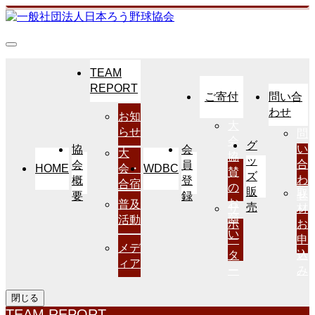
TEAM
REPORT
ご寄付
問い合
わせ
お知
大
らせ
問
会
グ
い
協
会
大
協
ッ
合
会
員
HOME
WDBC
会・
賛
ズ
わ
概
登
合宿
の
販
取
せ
要
録
お
普及
売
サ
材
願
活動
ポ
お
い
ー
申
メデ
タ
込
ィア
ー
み
閉じる
TEAM REPORT