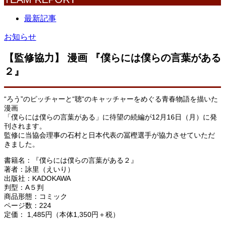
最新記事
お知らせ
【監修協力】 漫画 『僕らには僕らの言葉がある
２』
“ろう”のピッチャーと“聴“のキャッチャーをめぐる青春物語を描いた
漫画
「僕らには僕らの言葉がある」に待望の続編が12月16日（月）に発
刊されます。
監修に当協会理事の石村と日本代表の冨樫選手が協力させていただ
きました。
書籍名：『僕らには僕らの言葉がある２』
著者：詠里（えいり）
出版社：KADOKAWA
判型：A５判
商品形態：コミック
ページ数：224
定価： 1,485円（本体1,350円＋税）