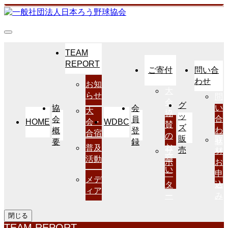
TEAM
REPORT
ご寄付
問い合
わせ
お知
大
らせ
問
会
グ
い
協
会
大
協
ッ
合
会
員
HOME
WDBC
会・
賛
ズ
わ
概
登
合宿
の
販
取
せ
要
録
お
普及
売
サ
材
願
活動
ポ
お
い
ー
申
メデ
タ
込
ィア
ー
み
閉じる
TEAM REPORT