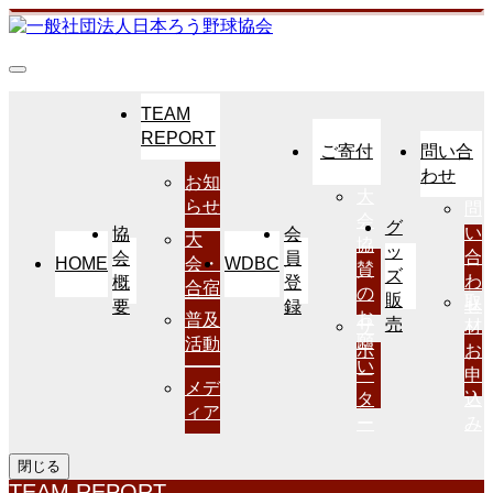
TEAM
REPORT
ご寄付
問い合
わせ
お知
大
らせ
問
会
グ
い
協
会
大
協
ッ
合
会
員
HOME
WDBC
会・
賛
ズ
わ
概
登
合宿
の
販
取
せ
要
録
お
普及
売
サ
材
願
活動
ポ
お
い
ー
申
メデ
タ
込
ィア
ー
み
閉じる
TEAM REPORT