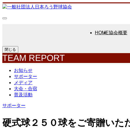
HOME
協会概要
閉じる
TEAM REPORT
お知らせ
サポーター
メディア
大会・合宿
普及活動
サポーター
硬式球２５０球をご寄贈いた