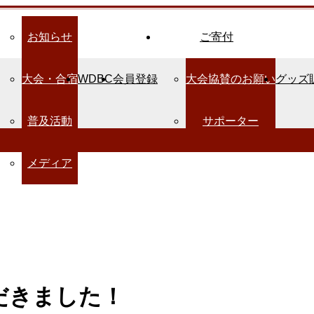
お知らせ
ご寄付
大会・合宿
WDBC
会員登録
大会協賛のお願い
グッズ
普及活動
サポーター
メディア
だきました！