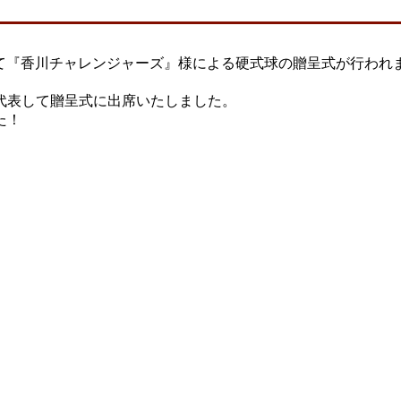
亀にて『香川チャレンジャーズ』様による硬式球の贈呈式が行わ
代表して贈呈式に出席いたしました。
た！