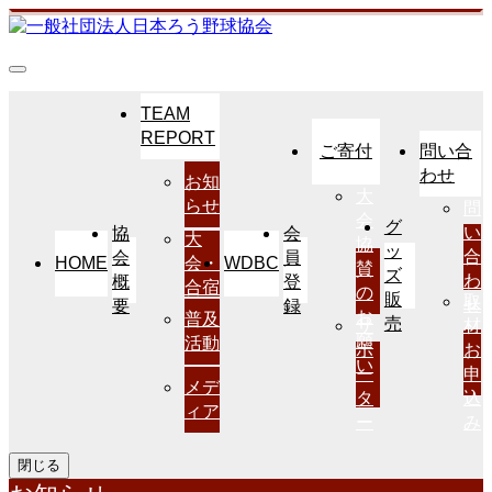
TEAM
REPORT
ご寄付
問い合
わせ
お知
大
らせ
問
会
グ
い
協
会
大
協
ッ
合
会
員
HOME
WDBC
会・
賛
ズ
わ
概
登
合宿
の
販
取
せ
要
録
お
普及
売
サ
材
願
活動
ポ
お
い
ー
申
メデ
タ
込
ィア
ー
み
閉じる