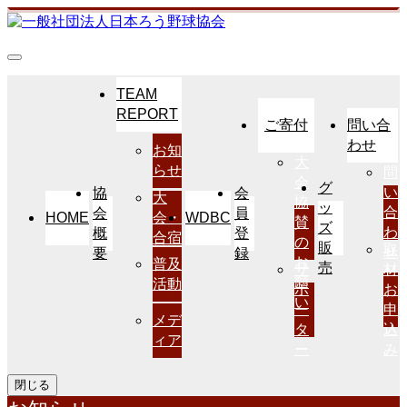
TEAM
REPORT
ご寄付
問い合
わせ
お知
大
らせ
問
会
グ
い
協
会
大
協
ッ
合
会
員
HOME
WDBC
会・
賛
ズ
わ
概
登
合宿
の
販
取
せ
要
録
お
普及
売
サ
材
願
活動
ポ
お
い
ー
申
メデ
タ
込
ィア
ー
み
閉じる