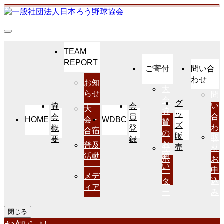
TEAM
REPORT
ご寄付
問い合
わせ
お知
大
らせ
問
会
グ
い
協
会
大
協
ッ
合
会
員
HOME
WDBC
会・
賛
ズ
わ
概
登
合宿
の
販
取
せ
要
録
お
普及
売
サ
材
願
活動
ポ
お
い
ー
申
メデ
タ
込
ィア
ー
み
閉じる