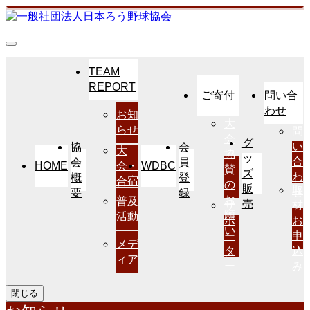
TEAM
REPORT
ご寄付
問い合
わせ
お知
大
らせ
問
会
グ
い
協
会
大
協
ッ
合
会
員
HOME
WDBC
会・
賛
ズ
わ
概
登
合宿
の
販
取
せ
要
録
お
普及
売
サ
材
願
活動
ポ
お
い
ー
申
メデ
タ
込
ィア
ー
み
閉じる