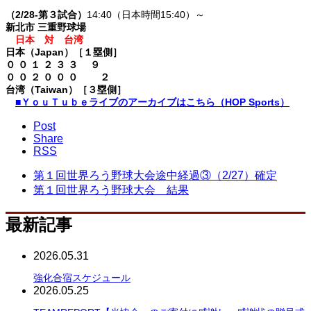
（2/28-第３試合）
14:40（日本時間15:40）～
新北市 三重野球場
日本 対 台湾
日本（Japan）［１塁側］
０ ０ １ ２ ３ ３ ９
０ ０ ２ ０ ０ ０ ２
台湾（Taiwan）［３塁側］
■ＹｏｕＴｕｂｅライブのアーカイブはこちら（HOP Sports）
Post
Share
RSS
第１回世界ろう野球大会途中経過③（2/27）確定
第１回世界ろう野球大会 結果
最新記事
2026.05.31
強化合宿スケジュール
2026.05.25