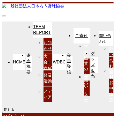
TEAM
REPORT
ご寄付
問い合
わせ
お知
大
らせ
問
会
グ
い
協
会
大
協
ッ
合
会
員
HOME
WDBC
会・
賛
ズ
わ
概
登
合宿
の
販
取
せ
要
録
お
普及
売
サ
材
願
活動
ポ
お
い
ー
申
メデ
タ
込
ィア
ー
み
閉じる