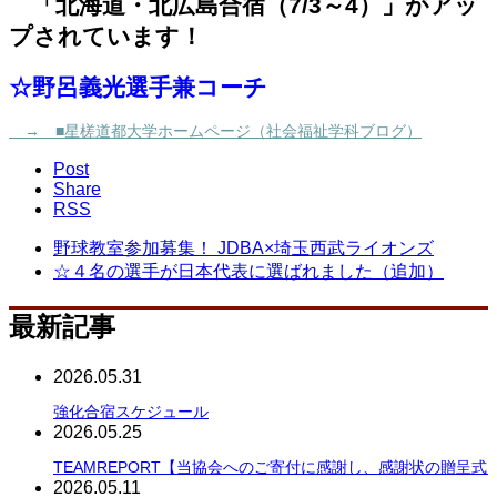
「北海道・北広島合宿（7/3～4）」がアッ
プされています！
☆野呂義光選手兼コーチ
→ ■星槎道都大学ホームページ（社会福祉学科ブログ）
Post
Share
RSS
野球教室参加募集！ JDBA×埼玉西武ライオンズ
☆４名の選手が日本代表に選ばれました（追加）
最新記事
2026.05.31
強化合宿スケジュール
2026.05.25
TEAMREPORT【当協会へのご寄付に感謝し、感謝状の贈呈式
2026.05.11