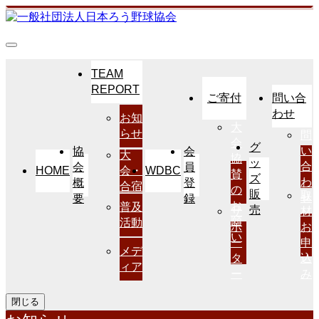
TEAM
REPORT
ご寄付
問い合
わせ
お知
大
らせ
問
会
グ
い
協
会
大
協
ッ
合
会
員
HOME
WDBC
会・
賛
ズ
わ
概
登
合宿
の
販
取
せ
要
録
お
普及
売
サ
材
願
活動
ポ
お
い
ー
申
メデ
タ
込
ィア
ー
み
閉じる