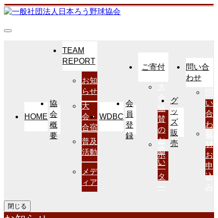
TEAM
REPORT
ご寄付
問い合
わせ
お知
大
らせ
問
会
グ
い
協
会
大
協
ッ
合
会
員
HOME
WDBC
会・
賛
ズ
わ
概
登
合宿
の
販
取
せ
要
録
お
普及
売
サ
材
願
活動
ポ
お
い
ー
申
メデ
タ
込
ィア
ー
み
閉じる