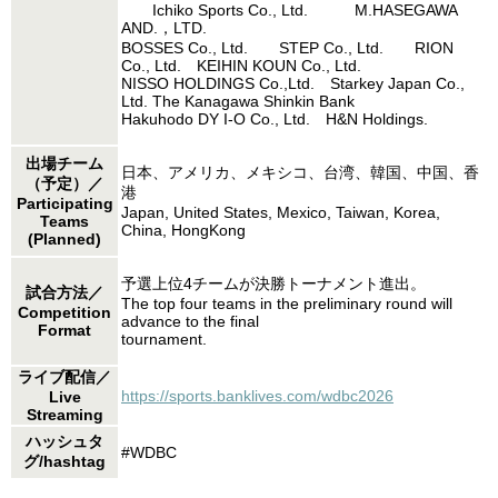
Ichiko Sports Co., Ltd. M.HASEGAWA
AND.，LTD.
BOSSES Co., Ltd. STEP Co., Ltd. RION
Co., Ltd. KEIHIN KOUN Co., Ltd.
NISSO HOLDINGS Co.,Ltd. Starkey Japan Co.,
Ltd. The Kanagawa Shinkin Bank
Hakuhodo DY I-O Co., Ltd. H&N Holdings.
出場チーム
日本、アメリカ、メキシコ、台湾、韓国、中国、香
（予定）／
港
Participating
Japan, United States, Mexico, Taiwan, Korea,
Teams
China, HongKong
(Planned)
予選上位4チームが決勝トーナメント進出。
試合方法／
The top four teams in the preliminary round will
Competition
advance to the final
Format
tournament.
ライブ配信／
https://sports.banklives.com/wdbc2026
Live
Streaming
ハッシュタ
#WDBC
グ/hashtag