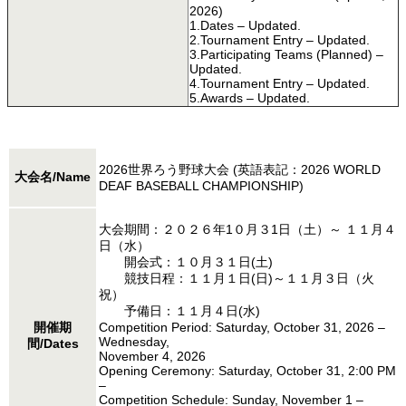
2026)
1.Dates – Updated.
2.Tournament Entry – Updated.
3.Participating Teams (Planned) –
Updated.
4.Tournament Entry – Updated.
5.Awards – Updated.
2026世界ろう野球大会 (英語表記：2026 WORLD
大会名/Name
DEAF BASEBALL CHAMPIONSHIP)
大会期間：２０２６年1０月３1日（土）～ １１月４
日（水）
開会式：１０月３１日(土)
競技日程：１１月１日(日)～１１月３日（火
祝）
予備日：１１月４日(水)
開催期
Competition Period: Saturday, October 31, 2026 –
Wednesday,
間/Dates
November 4, 2026
Opening Ceremony: Saturday, October 31, 2:00 PM
–
Competition Schedule: Sunday, November 1 –