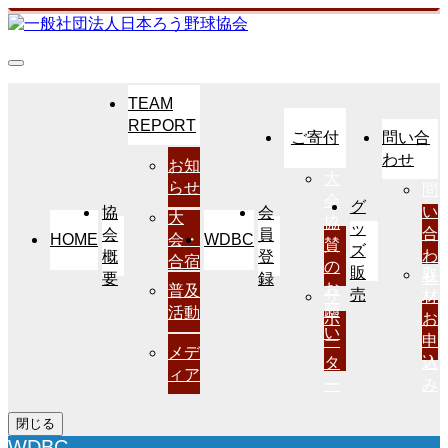
TEAM
REPORT
ご寄付
問い合
わせ
お知
大
らせ
問
会
グ
い
協
会
大
協
ッ
合
会
員
HOME
WDBC
会・
賛
ズ
わ
概
登
合宿
の
販
取
せ
要
録
お
普及
売
サ
材
願
活動
ポ
お
い
ー
申
メデ
タ
込
ィア
ー
み
閉じる
WDBC