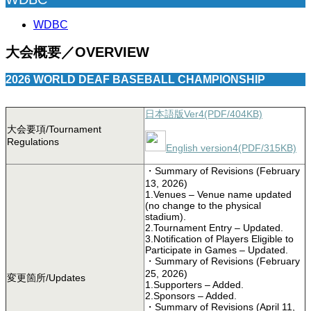
WDBC
大会概要／OVERVIEW
2026 WORLD DEAF BASEBALL CHAMPIONSHIP
日本語版Ver4(PDF/404KB)
大会要項/Tournament
Regulations
English version4(PDF/315KB)
・Summary of Revisions (February
13, 2026)
1.Venues – Venue name updated
(no change to the physical
stadium).
2.Tournament Entry – Updated.
3.Notification of Players Eligible to
Participate in Games – Updated.
・Summary of Revisions (February
25, 2026)
変更箇所/Updates
1.Supporters – Added.
2.Sponsors – Added.
・Summary of Revisions (April 11,