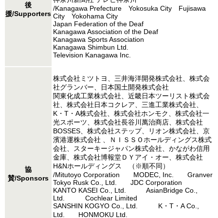
後
/Kanagawa Prefecture Yokosuka City Fujisawa
援/Supporters
City Yokohama City
Japan Federation of the Deaf
Kanagawa Association of the Deaf
Kanagawa Sports Association
Kanagawa Shimbun Ltd.
Television Kanagawa Inc.
株式会社ミツトヨ、三井海洋開発株式会社、株式会
社グランバー、日本国土開発株式会社
関東化成工業株式会社、近畿日本ツーリスト株式会
社、株式会社日本コクレア、三進工業株式会社、
K・T・A株式会社、株式会社ホンモク、株式会社一
光スポーツ、株式会社長谷川萬治商店、株式会社
BOSSES、株式会社ステップ、リオン株式会社、京
濱港運株式会社 、ＮＩＳＳＯホールディングス株式
会社、スターキージャパン株式会社、かながわ信用
金庫、株式会社博報堂ＤＹアイ・オー、株式会社
H&Nホールディングス （※順不同）
協
/Mitutoyo Corporation MODEC, Inc. Granver
賛/Sponsors
Tokyo Rusk Co., Ltd. JDC Corporation
KANTO KASEI Co., Ltd. AsianBridge Co.,
Ltd. Cochlear Limited
SANSHIN KOGYO Co., Ltd. K・T・A Co.,
Ltd. HONMOKU Ltd.